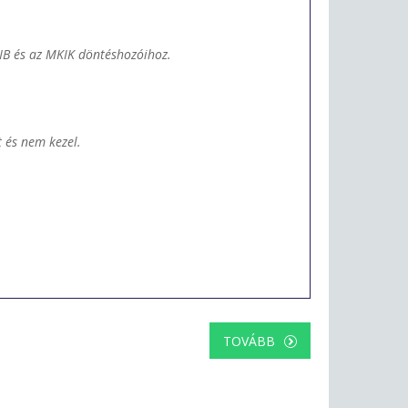
MNB és az MKIK döntéshozóihoz.
 és nem kezel.
TOVÁBB