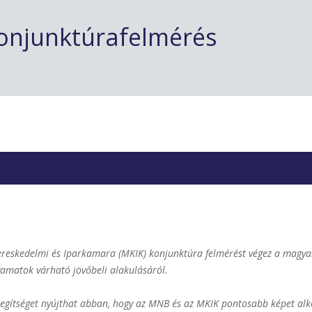
konjunktúrafelmérés
skedelmi és Iparkamara (MKIK) konjunktúra felmérést végez a magyar vá
amatok várható jövőbeli alakulásáról.
l segítséget nyújthat abban, hogy az MNB és az MKIK pontosabb képet alk