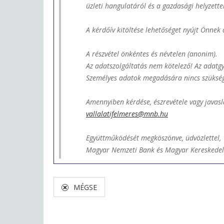
üzleti hangulatáról és a gazdasági helyzette
A kérdőív kitöltése lehetőséget nyújt Önnek
A részvétel önkéntes és névtelen (anonim).
Az adatszolgáltatás nem kötelező! Az adatgyűj
Személyes adatok megadására nincs szükség
Amennyiben kérdése, észrevétele vagy javasla
vallalatifelmeres@mnb.hu
Együttműködését megköszönve, üdvözlettel,
Magyar Nemzeti Bank és Magyar Kereskede
MÉGSE