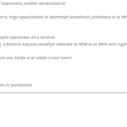
l kapcsolatos jövőbeli várakozásairól.
 arra, hogy tapasztalatait és véleményét közvetlenül juttathassa el az 
tés statisztikai célra történik.
, a felmérés kapcsán személyes adatokat az MNB és az MKIK nem rögzít
ta van, küldje el az alábbi e-mail címre!
lmi és Iparkamara