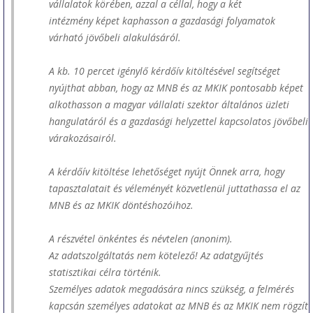
vállalatok körében, azzal a céllal, hogy a két
intézmény képet kaphasson a gazdasági folyamatok
várható jövőbeli alakulásáról.
A kb. 10 percet igénylő kérdőív kitöltésével segítséget
nyújthat abban, hogy az MNB és az MKIK pontosabb képet
alkothasson a magyar vállalati szektor általános üzleti
hangulatáról és a gazdasági helyzettel kapcsolatos jövőbeli
várakozásairól.
A kérdőív kitöltése lehetőséget nyújt Önnek arra, hogy
tapasztalatait és véleményét közvetlenül juttathassa el az
MNB és az MKIK döntéshozóihoz.
A részvétel önkéntes és névtelen (anonim).
Az adatszolgáltatás nem kötelező! Az adatgyűjtés
statisztikai célra történik.
Személyes adatok megadására nincs szükség, a felmérés
kapcsán személyes adatokat az MNB és az MKIK nem rögzít